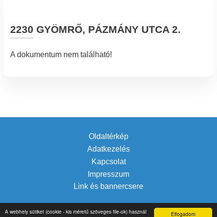
2230 GYÖMRŐ, PÁZMÁNY UTCA 2.
A dokumentum nem található!
Oldaltérkép
Adatkezelés
Kapcsolat
Impresszum
Link és bannercsere
A webhely sütiket (cookie - kis méretű szöveges file-ok) használ
Elfogadom